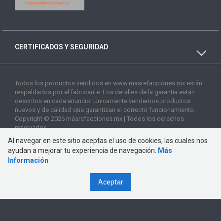
CERTIFICADOS Y SEGURIDAD
Todos los productos vendidos en www.masrefacciones.mx están
respaldados por el fabricante. Los detalles de la garantía están
descritos en cada anuncio. Únicamente vendemos productos
nuevos y de calidad que garantizan el correcto funcionamiento.
Copyright © 2026 másrefacciones.mx | Todos los derechos
reservados
Al navegar en este sitio aceptas el uso de cookies, las cuales nos
ayudan a mejorar tu experiencia de navegación.
Más
Información
Aceptar