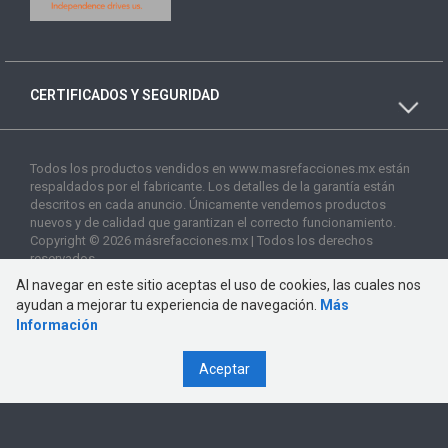
CERTIFICADOS Y SEGURIDAD
Todos los productos vendidos en www.masrefacciones.mx están
respaldados por el fabricante. Los detalles de la garantía están
descritos en cada anuncio. Únicamente vendemos productos
nuevos y de calidad que garantizan el correcto funcionamiento.
Copyright © 2026 másrefacciones.mx | Todos los derechos
reservados
Al navegar en este sitio aceptas el uso de cookies, las cuales nos
ayudan a mejorar tu experiencia de navegación.
Más
Información
Aceptar