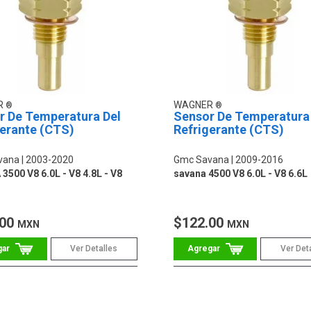
R
WAGNER
r De Temperatura Del
Sensor De Temperatura
gerante (CTS)
Refrigerante (CTS)
vana
2003-2020
Gmc Savana
2009-2016
3500 V8 6.0L - V8 4.8L - V8
savana 4500 V8 6.0L - V8 6.6L
.00
$122.00
MXN
MXN
Ver Detalles
Ver Det