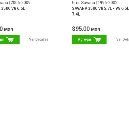
vana
2006-2009
Gmc Savana
1996-2002
3500 V8 6.6L
SAVANA 3500 V8 5.7L - V8 6.5L
7.4L
00
$95.00
MXN
MXN
Ver Detalles
Ver Det