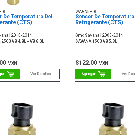
R
WAGNER
r De Temperatura Del
Sensor De Temperatura
gerante (CTS)
Refrigerante (CTS)
vana
2010-2014
Gmc Savana
2003-2014
2500 V8 4.8L - V8 6.0L
SAVANA 1500 V8 5.3L
.00
$122.00
MXN
MXN
Ver Detalles
Ver Det