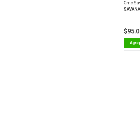
Gmc Sa
SAVANA 
$95.