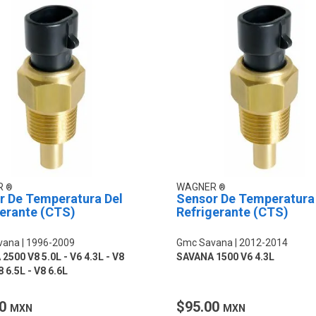
R
WAGNER
r De Temperatura Del
Sensor De Temperatura
gerante (CTS)
Refrigerante (CTS)
vana
1996-2009
Gmc Savana
2012-2014
2500 V8 5.0L - V6 4.3L - V8
SAVANA 1500 V6 4.3L
8 6.5L - V8 6.6L
00
$95.00
MXN
MXN