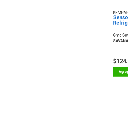
KEMPA
Senso
Refri
Gmc Sa
SAVANA 
$124