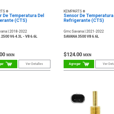
RTS
KEMPARTS
r De Temperatura Del
Sensor De Temperatura
gerante (CTS)
Refrigerante (CTS)
vana
2018-2022
Gmc Savana
2021-2022
2500 V6 4.3L - V8 6.6L
SAVANA 3500 V8 6.6L
.00
$124.00
MXN
MXN
Ver Detalles
Ver Det