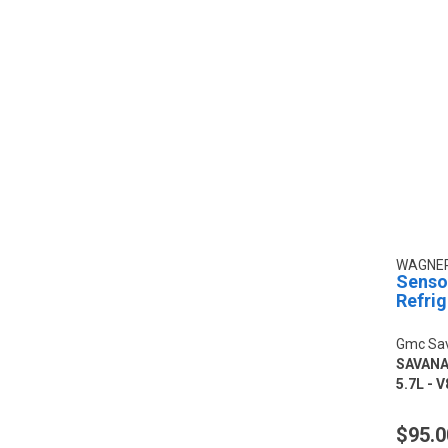
WAGNE
Senso
Refri
Gmc Sa
SAVANA 
5.7L - V
$95.