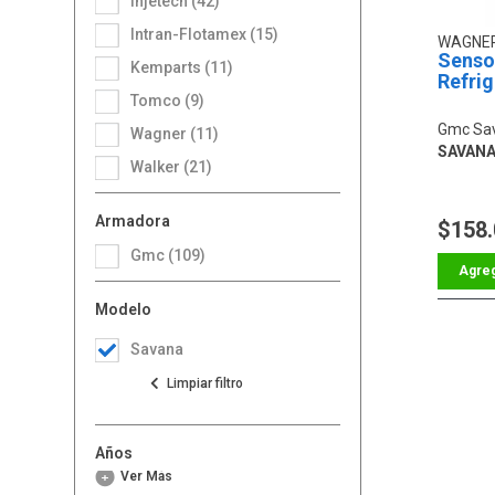
Injetech (42)
Intran-Flotamex (15)
WAGNE
Senso
Kemparts (11)
Refri
Tomco (9)
Gmc Sa
Wagner (11)
SAVANA 
Walker (21)
Armadora
$158
Gmc (109)
Modelo
Savana
Años
Ver Más