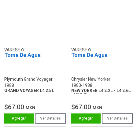
VARESE
VARESE
Toma De Agua
Toma De Agua
Plymouth Grand Voyager
Chrysler New Yorker
1988
1983-1988
GRAND VOYAGER L4 2.5L
NEW YORKER L4 2.2L - L4 2.6L
- V6 3.0L
$67.00
$67.00
MXN
MXN
Ver Detalles
Ver Detalles