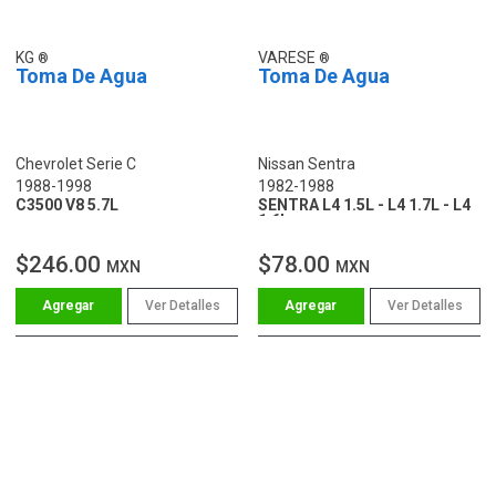
KG
VARESE
Toma De Agua
Toma De Agua
Chevrolet Serie C
Nissan Sentra
1988-1998
1982-1988
C3500 V8 5.7L
SENTRA L4 1.5L - L4 1.7L - L4
1.6L
$246.00
$78.00
MXN
MXN
Ver Detalles
Ver Detalles