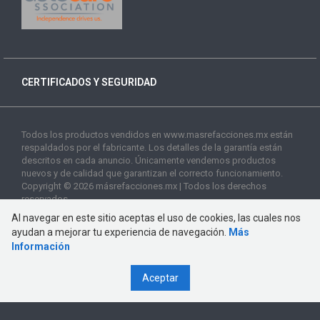
CERTIFICADOS Y SEGURIDAD
Todos los productos vendidos en www.masrefacciones.mx están
respaldados por el fabricante. Los detalles de la garantía están
descritos en cada anuncio. Únicamente vendemos productos
nuevos y de calidad que garantizan el correcto funcionamiento.
Copyright © 2026 másrefacciones.mx | Todos los derechos
reservados
Al navegar en este sitio aceptas el uso de cookies, las cuales nos
ayudan a mejorar tu experiencia de navegación.
Más
Información
Aceptar