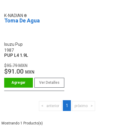
K-NADIAN
Toma De Agua
Isuzu Pup
1987
PUP L4 1.9L
$95.79 MXN
$91.00
MXN
Ver Detalles
1
anterior
próximo
1