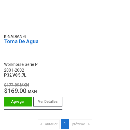
K-NADIAN
Toma De Agua
Workhorse Serie P
2001-2002
P32 V8 5.7L
$177.89 MXN
$169.00
MXN
Ver Detalles
1
anterior
próximo