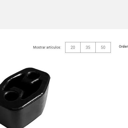
Orden
20
35
50
Mostrar artículos: