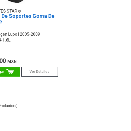
TES STAR
 De Soportes Goma De
e
gen Lupo
2005-2009
 1.6L
.00
MXN
Ver Detalles