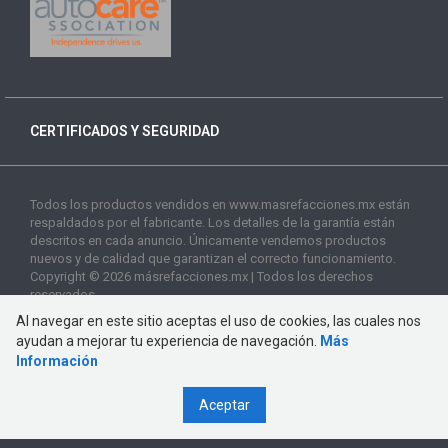
CERTIFICADOS Y SEGURIDAD
Todos los productos vendidos en www.masrefacciones.mx están
respaldados por el fabricante. Los detalles de la garantía están
descritos en cada anuncio. Únicamente vendemos productos
nuevos y de calidad que garantizan el correcto funcionamiento.
Copyright © 2026 másrefacciones.mx | Todos los derechos
reservados
Al navegar en este sitio aceptas el uso de cookies, las cuales nos
ayudan a mejorar tu experiencia de navegación.
Más
Información
Aceptar