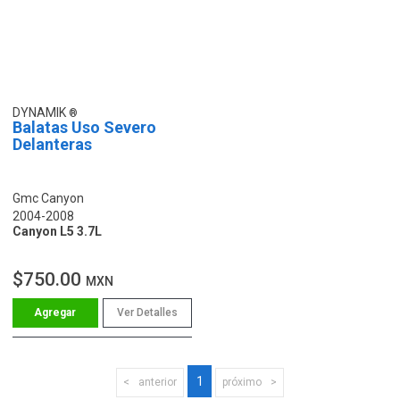
DYNAMIK
Balatas Uso Severo
Delanteras
Gmc Canyon
2004-2008
Canyon L5 3.7L
$750.00
MXN
Ver Detalles
1
anterior
próximo