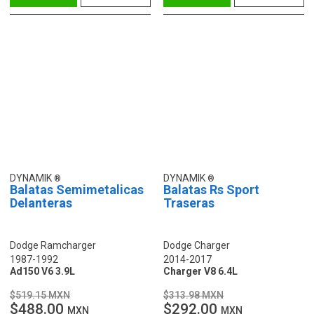
DYNAMIK
DYNAMIK
Balatas Semimetalicas
Balatas Rs Sport
Delanteras
Traseras
Dodge Ramcharger
Dodge Charger
1987-1992
2014-2017
Ad150 V6 3.9L
Charger V8 6.4L
$519.15 MXN
$313.98 MXN
$488.00
$292.00
MXN
MXN