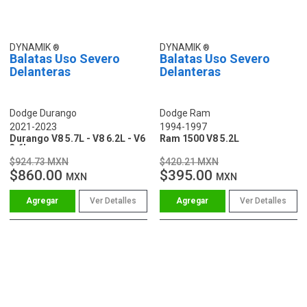
DYNAMIK
DYNAMIK
Balatas Uso Severo
Balatas Uso Severo
Delanteras
Delanteras
Dodge Durango
Dodge Ram
2021-2023
1994-1997
Durango V8 5.7L - V8 6.2L - V6
Ram 1500 V8 5.2L
3.6L
$924.73 MXN
$420.21 MXN
$860.00
$395.00
MXN
MXN
Ver Detalles
Ver Detalles