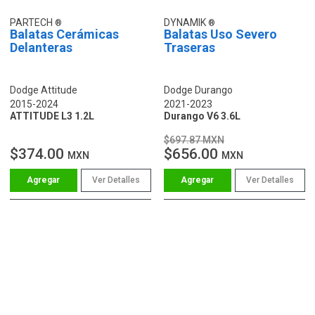
PARTECH
DYNAMIK
Balatas Cerámicas
Balatas Uso Severo
Delanteras
Traseras
Dodge Attitude
Dodge Durango
2015-2024
2021-2023
ATTITUDE L3 1.2L
Durango V6 3.6L
$697.87 MXN
$374.00
$656.00
MXN
MXN
Ver Detalles
Ver Detalles