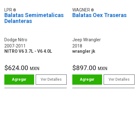
LPR
WAGNER
Balatas Semimetalicas
Balatas Oex Traseras
Delanteras
Dodge Nitro
Jeep Wrangler
2007-2011
2018
NITRO V6 3.7L - V6 4.0L
wrangler jk
$624.00
$897.00
MXN
MXN
Ver Detalles
Ver Detalles