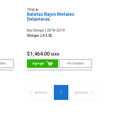
TRW
Balatas Bajos Metales
Delanteras
Kia Stinger
2018-2019
Stinger L4 2.0L
$1,464.00
MXN
alles
Ver Detalles
anterior
1
próximo