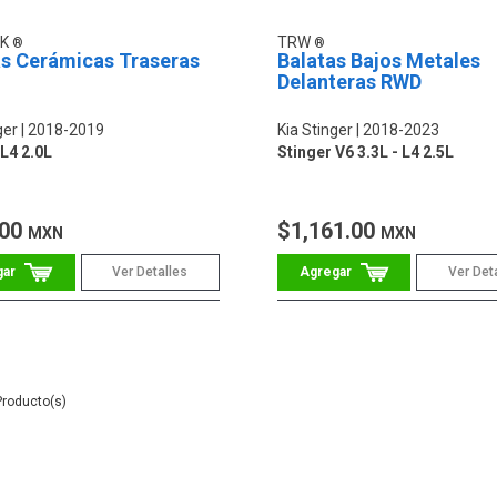
IK
TRW
as Cerámicas Traseras
Balatas Bajos Metales
Delanteras RWD
ger
2018-2019
Kia Stinger
2018-2023
 L4 2.0L
Stinger V6 3.3L - L4 2.5L
.00
$1,161.00
MXN
MXN
Ver Detalles
Ver Det