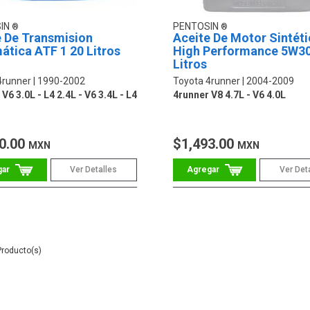
IN
PENTOSIN
e De Transmision
Aceite De Motor Sintét
tica ATF 1 20 Litros
High Performance 5W30
Litros
4runner
1990-2002
Toyota 4runner
2004-2009
V6 3.0L - L4 2.4L - V6 3.4L - L4
4runner V8 4.7L - V6 4.0L
0.00
$1,493.00
MXN
MXN
Ver Detalles
Ver Det