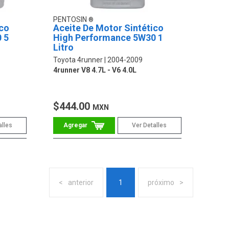
PENTOSIN
ico
Aceite De Motor Sintético
 5
High Performance 5W30 1
Litro
Toyota 4runner
2004-2009
4runner V8 4.7L - V6 4.0L
$444.00
MXN
alles
Ver Detalles
anterior
1
próximo