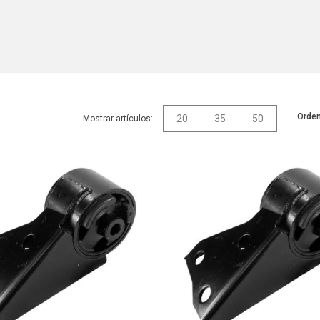
Orden
20
35
50
Mostrar artículos: