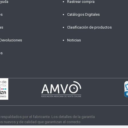
ayuda
Rastrear compra
os
Catálogos Digitales
as
Clasificación de productos
 Devoluciones
Noticias
os
paldados por el fabricante. Los detalles de la garantía
 nuevos y de calidad que garantizan el correcto
s derechos reservados