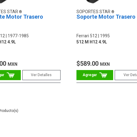
TES STAR
SOPORTES STAR
te Motor Trasero
Soporte Motor Trasero
512
1977-1985
Ferrari 512
1995
H12 4.9L
512 M H12 4.9L
.00
$589.00
MXN
MXN
Ver Detalles
Ver Det