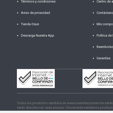
Términos y condiciones
Centro de 
Aviso de privacidad
Contáctan
Tienda Osun
Mis compr
Descarga Nuestra App
Política de
Reembols
Garantías
Todos los productos vendidos en www.masrefacciones.mx están res
están descritos en cada anuncio. Únicamente vendemos productos
funcionamiento. Copyright © 2026 másrefacciones.mx | Todos lo