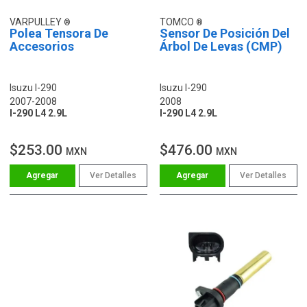
VARPULLEY
TOMCO
Polea Tensora De
Sensor De Posición Del
Accesorios
Árbol De Levas (CMP)
Isuzu I-290
Isuzu I-290
2007-2008
2008
I-290 L4 2.9L
I-290 L4 2.9L
$253.00
$476.00
MXN
MXN
Ver Detalles
Ver Detalles