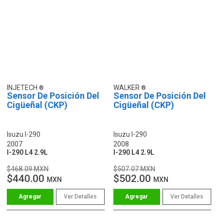
INJETECH
WALKER
Sensor De Posición Del
Sensor De Posición Del
Cigüeñal (CKP)
Cigüeñal (CKP)
Isuzu I-290
Isuzu I-290
2007
2008
I-290 L4 2.9L
I-290 L4 2.9L
$468.09 MXN
$507.07 MXN
$440.00
$502.00
MXN
MXN
Ver Detalles
Ver Detalles