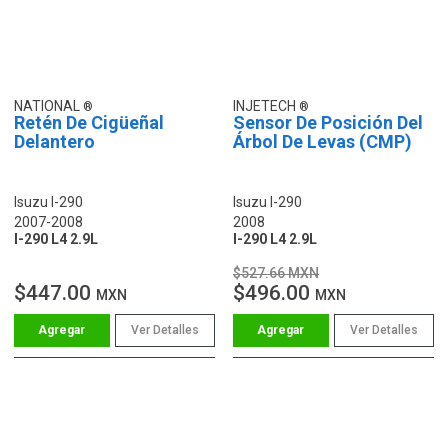
NATIONAL
INJETECH
Retén De Cigüeñal
Sensor De Posición Del
Delantero
Árbol De Levas (CMP)
Isuzu I-290
Isuzu I-290
2007-2008
2008
I-290 L4 2.9L
I-290 L4 2.9L
$527.66 MXN
$447.00
$496.00
MXN
MXN
Ver Detalles
Ver Detalles