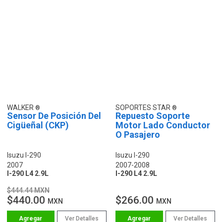
WALKER
SOPORTES STAR
Sensor De Posición Del
Repuesto Soporte
Cigüeñal (CKP)
Motor Lado Conductor
O Pasajero
Isuzu I-290
Isuzu I-290
2007
2007-2008
I-290 L4 2.9L
I-290 L4 2.9L
$444.44 MXN
$440.00
$266.00
MXN
MXN
Ver Detalles
Ver Detalles