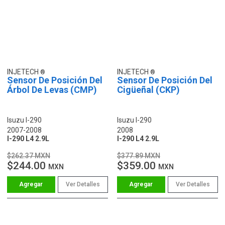
INJETECH
INJETECH
Sensor De Posición Del
Sensor De Posición Del
Árbol De Levas (CMP)
Cigüeñal (CKP)
Isuzu I-290
Isuzu I-290
2007-2008
2008
I-290 L4 2.9L
I-290 L4 2.9L
$262.37 MXN
$377.89 MXN
$244.00
$359.00
MXN
MXN
Ver Detalles
Ver Detalles