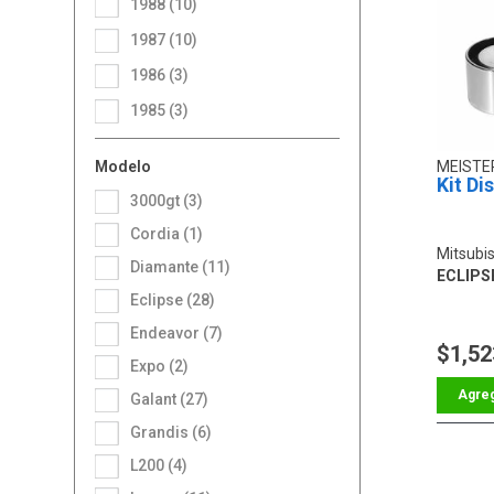
1988 (10)
1987 (10)
1986 (3)
1985 (3)
Modelo
MEIST
Kit Di
3000gt (3)
Cordia (1)
Mitsubis
Diamante (11)
ECLIPSE
Eclipse (28)
Endeavor (7)
$1,52
Expo (2)
Galant (27)
Grandis (6)
L200 (4)