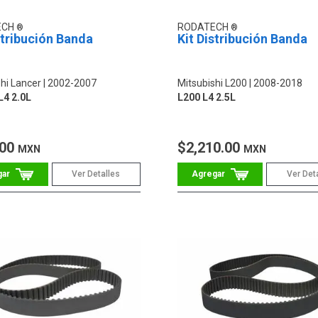
ECH
RODATECH
stribución Banda
Kit Distribución Banda
hi Lancer
2002-2007
Mitsubishi L200
2008-2018
L4 2.0L
L200 L4 2.5L
.00
$2,210.00
MXN
MXN
Ver Detalles
Ver Det