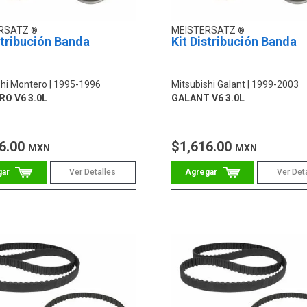
ERSATZ
MEISTERSATZ
stribución Banda
Kit Distribución Banda
shi Montero
1995-1996
Mitsubishi Galant
1999-2003
O V6 3.0L
GALANT V6 3.0L
6.00
$1,616.00
MXN
MXN
Ver Detalles
Ver Det