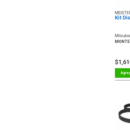
MEIST
Kit Di
Mitsubi
MONTER
$1,61