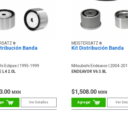
ERSATZ
MEISTERSATZ
stribución Banda
Kit Distribución Banda
hi Eclipse
1995-1999
Mitsubishi Endeavor
2004-201
 L4 2.0L
ENDEAVOR V6 3.8L
3.00
$1,508.00
MXN
MXN
Ver Detalles
Ver Det