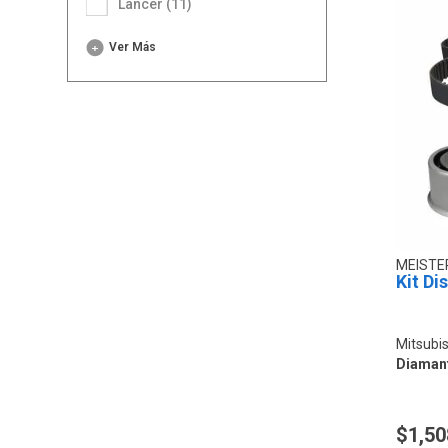
Lancer (11)
Ver Más
MEIST
Kit Di
Mitsubi
Diamant
$1,50