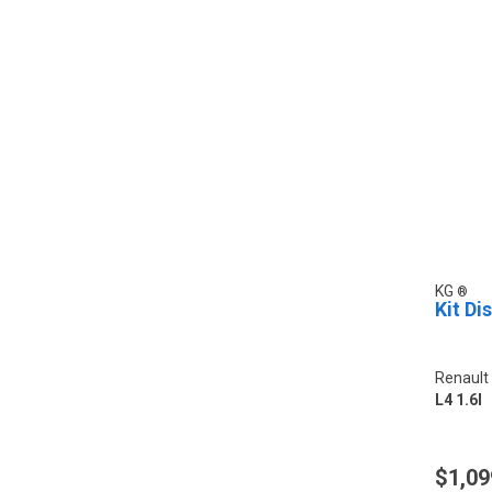
KG
Kit Di
Renault
L4 1.6l
$1,09