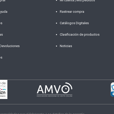
prar
Mi cuenta | Mis pedidos
ayuda
Rastrear compra
os
Catálogos Digitales
as
Clasificación de productos
 Devoluciones
Noticias
os