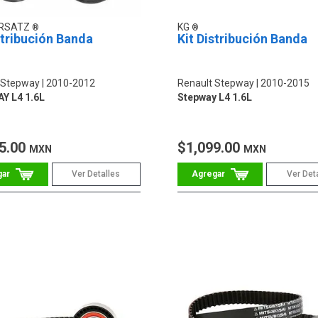
ERSATZ
KG
stribución Banda
Kit Distribución Banda
 Stepway
2010-2012
Renault Stepway
2010-2015
Y L4 1.6L
Stepway L4 1.6L
5.00
$1,099.00
MXN
MXN
Ver Detalles
Ver Det