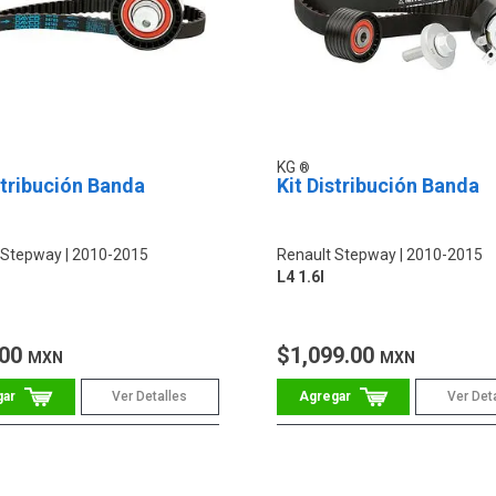
KG
stribución Banda
Kit Distribución Banda
 Stepway
2010-2015
Renault Stepway
2010-2015
L4 1.6l
.00
$1,099.00
MXN
MXN
Ver Detalles
Ver Det