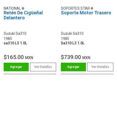
NATIONAL
SOPORTES STAR
Retén De Cigüeñal
Soporte Motor Trasero
Delantero
Suzuki Sa310
Suzuki Sa310
1985
1985
sa310 L3 1.0L
Sa310 L3 1.0L
$165.00
$739.00
MXN
MXN
Ver Detalles
Ver Detalles