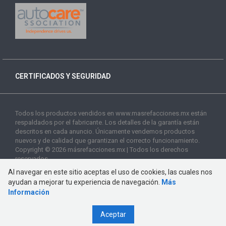
CERTIFICADOS Y SEGURIDAD
Todos los productos vendidos en www.masrefacciones.mx están
respaldados por el fabricante. Los detalles de la garantía están
descritos en cada anuncio. Únicamente vendemos productos
nuevos y de calidad que garantizan el correcto funcionamiento.
Copyright © 2026 másrefacciones.mx | Todos los derechos
reservados
Al navegar en este sitio aceptas el uso de cookies, las cuales nos
ayudan a mejorar tu experiencia de navegación.
Más
Información
Aceptar