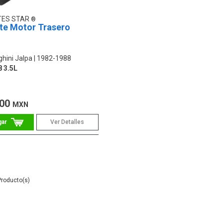
TES STAR
te Motor Trasero
hini Jalpa
1982-1988
8 3.5L
.00
MXN
Ver Detalles