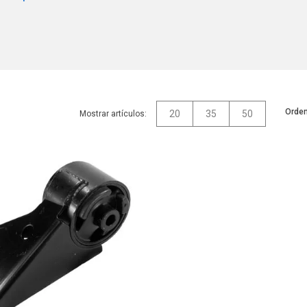
Orden
20
35
50
Mostrar artículos: