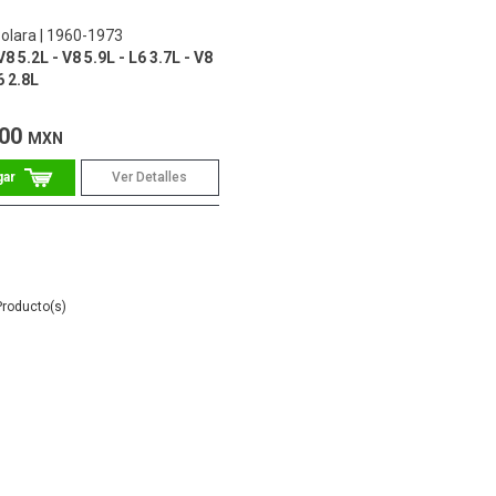
olara
1960-1973
8 5.2L - V8 5.9L - L6 3.7L - V8
6 2.8L
.00
MXN
Ver Detalles