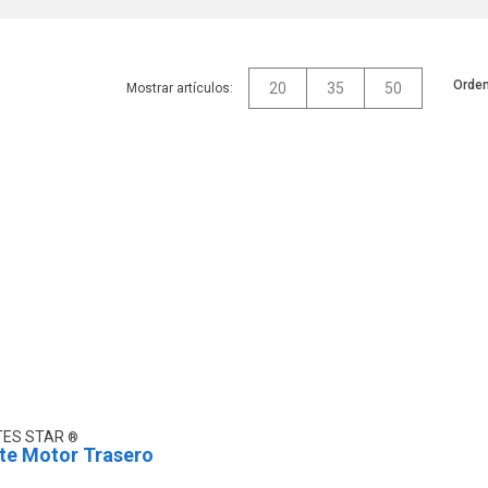
Orden
20
35
50
Mostrar artículos:
TES STAR
te Motor Trasero