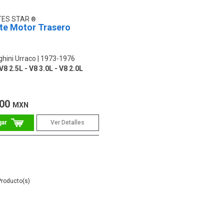
TES STAR
te Motor Trasero
hini Urraco
1973-1976
8 2.5L - V8 3.0L - V8 2.0L
.00
MXN
Ver Detalles