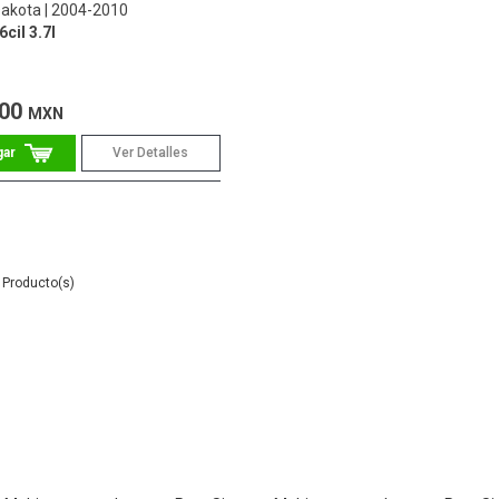
akota
2004-2010
cil 3.7l
.00
MXN
Ver Detalles