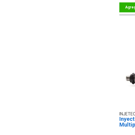
INJETE
Inyec
Multip