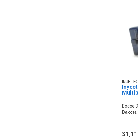
INJETE
Inyec
Multip
Dodge D
Dakota 6
$1,11