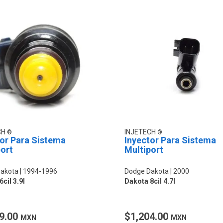
CH
INJETECH
tor Para Sistema
Inyector Para Sistema
ort
Multiport
akota
1994-1996
Dodge Dakota
2000
cil 3.9l
Dakota 8cil 4.7l
9.00
$1,204.00
MXN
MXN