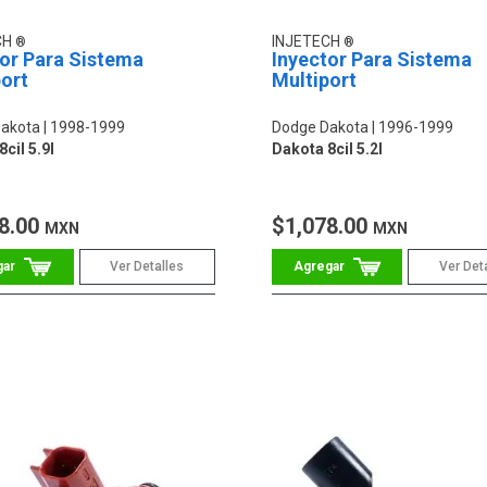
CH
INJETECH
tor Para Sistema
Inyector Para Sistema
ort
Multiport
akota
1998-1999
Dodge Dakota
1996-1999
cil 5.9l
Dakota 8cil 5.2l
8.00
$1,078.00
MXN
MXN
Ver Detalles
Ver Det