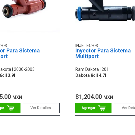
CH
INJETECH
tor Para Sistema
Inyector Para Sistema
ort
Multiport
akota
2000-2003
Ram Dakota
2011
cil 3.9l
Dakota 8cil 4.7l
5.00
$1,204.00
MXN
MXN
Ver Detalles
Ver Det