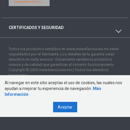
CERTIFICADOS Y SEGURIDAD
Todos los productos vendidos en www.masrefacciones.mx están
respaldados por el fabricante. Los detalles de la garantía están
descritos en cada anuncio. Únicamente vendemos productos
nuevos y de calidad que garantizan el correcto funcionamiento.
Copyright © 2026 másrefacciones.mx | Todos los derechos
reservados
Al navegar en este sitio aceptas el uso de cookies, las cuales nos
ayudan a mejorar tu experiencia de navegación.
Más
Información
Aceptar