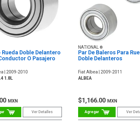
NATIONAL
o Rueda Doble Delantero
Par De Baleros Para Ru
Conductor O Pasajero
Doble Delanteros
ea
2009-2010
Fiat Albea
2009-2011
4 1.8L
ALBEA
.00
$1,166.00
MXN
MXN
Ver Detalles
Ver Det