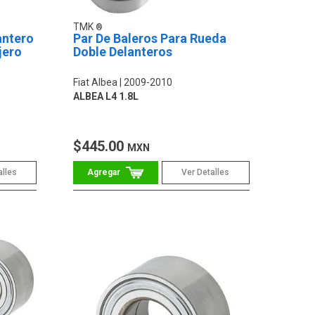
TMK
antero
Par De Baleros Para Rueda
jero
Doble Delanteros
Fiat Albea
2009-2010
ALBEA L4 1.8L
$445.00
MXN
alles
Ver Detalles