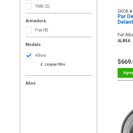
TMK (2)
GROB
Par D
Armadora
Delan
Fiat (8)
Fiat Alb
ALBEA
Modelo
Albea
$669
Años