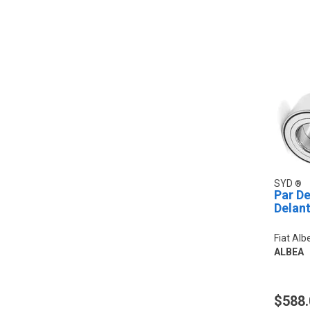
SYD
Par D
Delan
Fiat Alb
ALBEA
$588