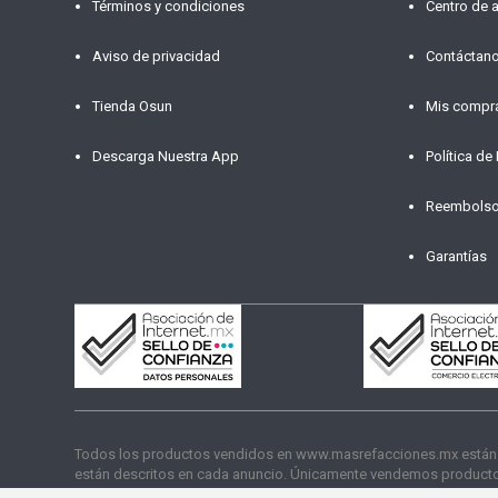
Términos y condiciones
Centro de 
Aviso de privacidad
Contáctan
Tienda Osun
Mis compr
Descarga Nuestra App
Política de
Reembols
Garantías
Todos los productos vendidos en www.masrefacciones.mx están res
están descritos en cada anuncio. Únicamente vendemos productos
funcionamiento. Copyright © 2026 másrefacciones.mx | Todos lo