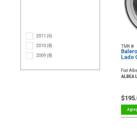
2011 (6)
2010 (8)
TMK
Baler
2009 (8)
Lado 
Fiat Alb
ALBEA L
$195