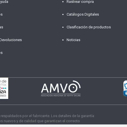
ayuda
Rastrear compra
os
Catálogos Digitales
as
Clasificación de productos
 Devoluciones
Noticias
os
paldados por el fabricante. Los detalles de la garantía
 nuevos y de calidad que garantizan el correcto
s derechos reservados