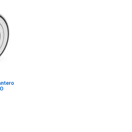
antero
 O