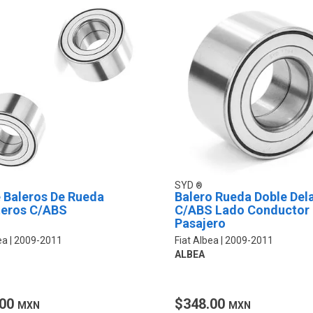
SYD
e Baleros De Rueda
Balero Rueda Doble Del
teros C/ABS
C/ABS Lado Conductor
Pasajero
ea
2009-2011
Fiat Albea
2009-2011
ALBEA
.00
$348.00
MXN
MXN