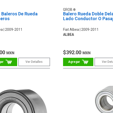
GROB
e Baleros De Rueda
Balero Rueda Doble Del
teros
Lado Conductor O Pasa
ea
2009-2011
Fiat Albea
2009-2011
ALBEA
.00
$392.00
MXN
MXN
Ver Detalles
Ver Det