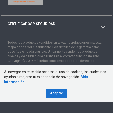
CERTIFICADOS Y SEGURIDAD
Todos los productos vendidos en www.masrefacciones.mx están
respaldados por el fabricante. Los detalles de la garantía están
descritos en cada anuncio. Únicamente vendemos productos
nuevos y de calidad que garantizan el correcto funcionamiento.
Copyright © 2026 másrefacciones.mx | Todos los derechos
reservados
Al navegar en este sitio aceptas el uso de cookies, las cuales nos
ayudan a mejorar tu experiencia de navegación.
Más
Información
Aceptar