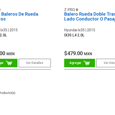
Z-PRO
e Baleros De Rueda
Balero Rueda Doble Tra
ros
Lado Conductor O Pasa
 Ix35
2015
Hyundai Ix35
2015
 2.0L
IX35 L4 2.0L
.00
$479.00
MXN
MXN
Ver Detalles
Ver Det