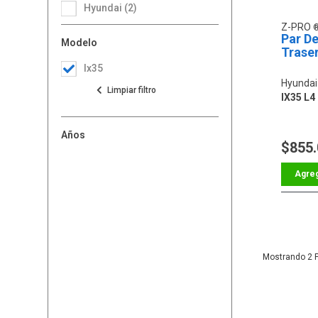
Hyundai (2)
Z-PRO
Par D
Modelo
Trase
Ix35
Hyundai
IX35 L4
Años
$855
2