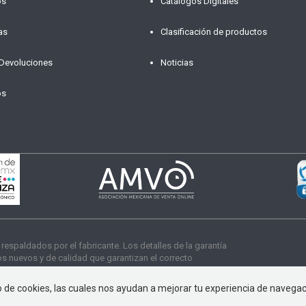
os
Catálogos Digitales
as
Clasificación de productos
 Devoluciones
Noticias
os
paldados por el fabricante. Los detalles de la garantía
 nuevos y de calidad que garantizan el correcto
s derechos reservados
so de cookies, las cuales nos ayudan a mejorar tu experiencia de navega