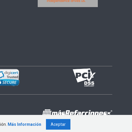
ción.
Más Información
Aceptar