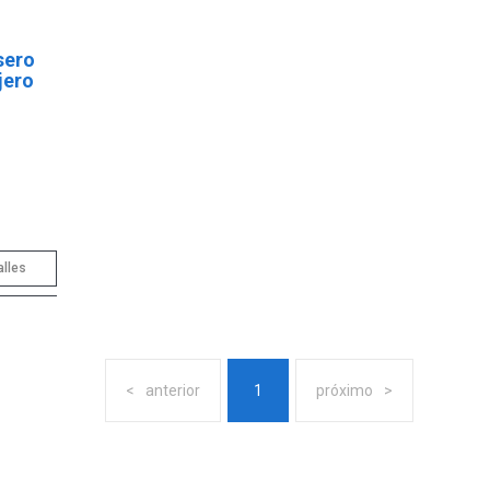
sero
jero
alles
anterior
1
próximo