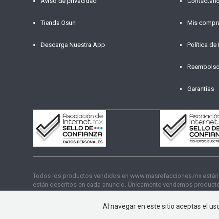
Aviso de privacidad
Contáctan
Tienda Osun
Mis compr
Descarga Nuestra App
Política de
Reembols
Garantías
Todos los productos vendidos en www.masrefacciones.mx están res
están descritos en cada anuncio. Únicamente vendemos productos
funcionamiento. Copyright © 2026 másrefacciones.mx | Todos lo
Al navegar en este sitio aceptas el u