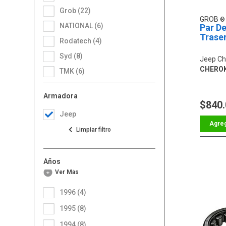
Grob (22)
GROB
NATIONAL (6)
Par De
Trase
Rodatech (4)
Syd (8)
Jeep Ch
CHERO
TMK (6)
Armadora
$840
Jeep
Años
Ver Más
1996 (4)
1995 (8)
1994 (8)