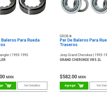
GROB
 Baleros Para Rueda
Par De Baleros Para Ru
ros
Traseros
angler
1993-1995
Jeep Grand Cherokee
1993-1
LER
GRAND CHEROKEE V8 5.2L
.00
$582.00
MXN
MXN
Ver Detalles
Ver Det