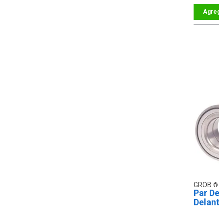
GROB
Par D
Delan