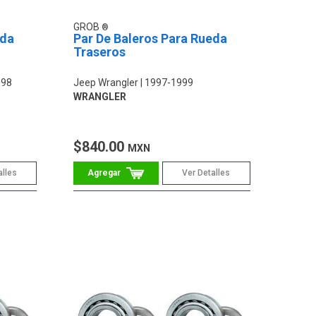
GROB
eda
Par De Baleros Para Rueda
Traseros
998
Jeep Wrangler
1997-1999
WRANGLER
$840.00
MXN
alles
Ver Detalles