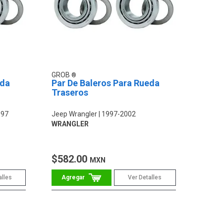
GROB
eda
Par De Baleros Para Rueda
Traseros
997
Jeep Wrangler
1997-2002
WRANGLER
$582.00
MXN
alles
Ver Detalles