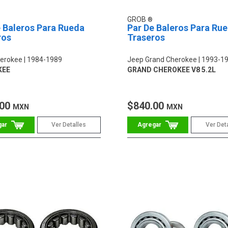
GROB
 Baleros Para Rueda
Par De Baleros Para Ru
ros
Traseros
erokee
1984-1989
Jeep Grand Cherokee
1993-1
KEE
GRAND CHEROKEE V8 5.2L
.00
$840.00
MXN
MXN
Ver Detalles
Ver Det