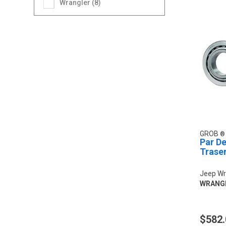
Wrangler (8)
GROB
Par De
Trase
Jeep Wr
WRANG
$582