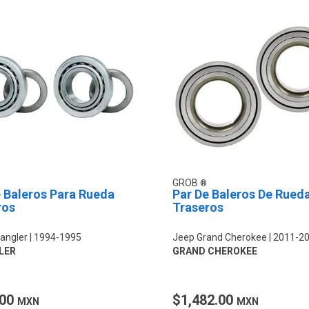
GROB
 Baleros Para Rueda
Par De Baleros De Rued
ros
Traseros
angler
1994-1995
Jeep Grand Cherokee
2011-2
LER
GRAND CHEROKEE
.00
$1,482.00
MXN
MXN