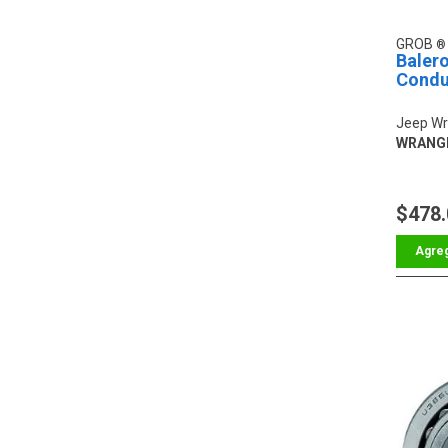
GROB
Baler
Condu
Jeep Wr
WRANG
$478