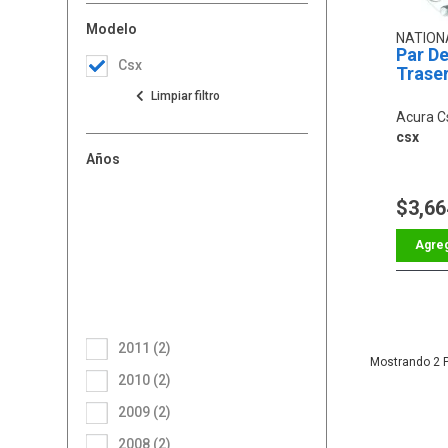
Modelo
NATION
Par D
Csx
Trase
Acura C
csx
Años
$3,66
2011 (2)
2
2010 (2)
2009 (2)
2008 (2)