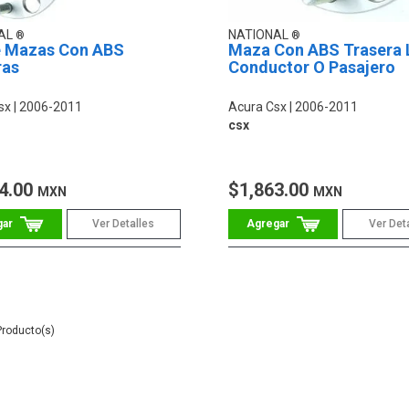
AL
NATIONAL
e Mazas Con ABS
Maza Con ABS Trasera
ras
Conductor O Pasajero
sx
2006-2011
Acura Csx
2006-2011
csx
4.00
$1,863.00
MXN
MXN
Ver Detalles
Ver Det