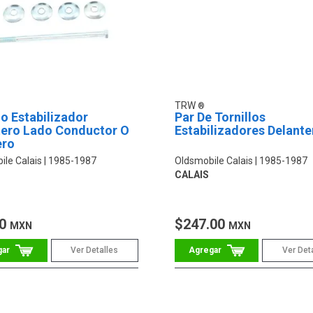
TRW
lo Estabilizador
Par De Tornillos
tero Lado Conductor O
Estabilizadores Delante
ero
ile Calais
1985-1987
Oldsmobile Calais
1985-1987
CALAIS
00
$247.00
MXN
MXN
Ver Detalles
Ver Det