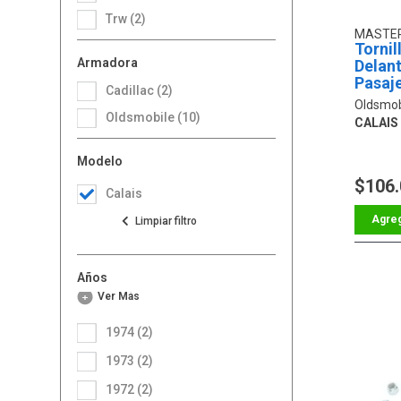
Trw (2)
MASTER
Tornil
Armadora
Delan
Pasaj
Cadillac (2)
Oldsmob
Oldsmobile (10)
CALAIS V
Modelo
$106
Calais
Años
Ver Más
1974 (2)
1973 (2)
1972 (2)