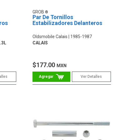
GROB
Par De Tornillos
ros
Estabilizadores Delanteros
Oldsmobile Calais
1985-1987
2.3L
CALAIS
$177.00
MXN
alles
Ver Detalles