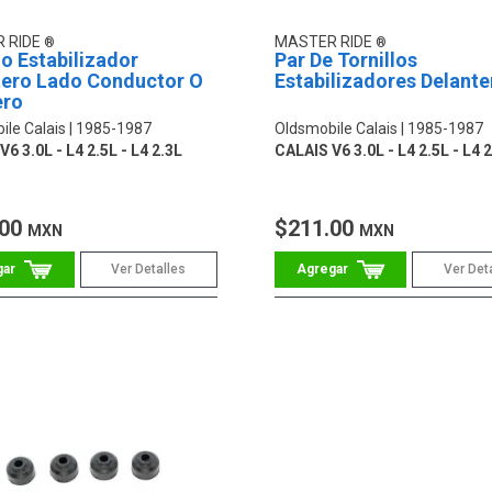
 RIDE
MASTER RIDE
lo Estabilizador
Par De Tornillos
tero Lado Conductor O
Estabilizadores Delante
ero
ile Calais
1985-1987
Oldsmobile Calais
1985-1987
6 3.0L - L4 2.5L - L4 2.3L
CALAIS V6 3.0L - L4 2.5L - L4 
.00
$211.00
MXN
MXN
Ver Detalles
Ver Det