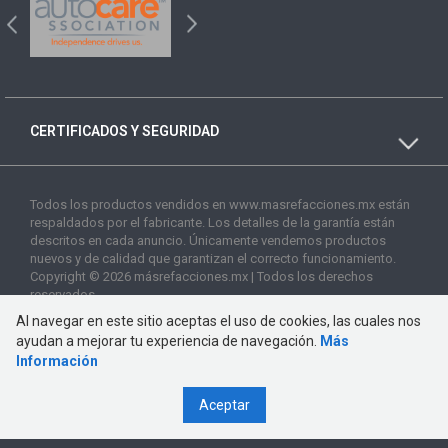
CERTIFICADOS Y SEGURIDAD
Todos los productos vendidos en www.masrefacciones.mx están
respaldados por el fabricante. Los detalles de la garantía están
descritos en cada anuncio. Únicamente vendemos productos
nuevos y de calidad que garantizan el correcto funcionamiento.
Copyright © 2026 másrefacciones.mx | Todos los derechos
reservados
Al navegar en este sitio aceptas el uso de cookies, las cuales nos
ayudan a mejorar tu experiencia de navegación.
Más
Información
Aceptar