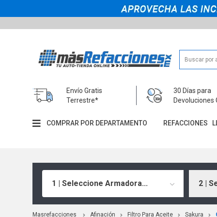
Envío Gratis
30 Días para
Terrestre*
Devoluciones 
COMPRAR POR DEPARTAMENTO
REFACCIONES
L
1 | Seleccione Armadora...
2 | S
Masrefacciones
Afinación
Filtro Para Aceite
Sakura