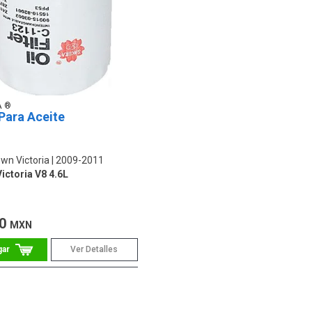
A
 Para Aceite
wn Victoria
2009-2011
ictoria V8 4.6L
00
MXN
Ver Detalles