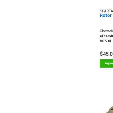
SPARTA
Rotor
Chevrol
el camin
V8 5.0L 
$45.