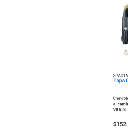
SPARTA
Tapa D
Chevrol
el camin
V8 5.0L 
$152