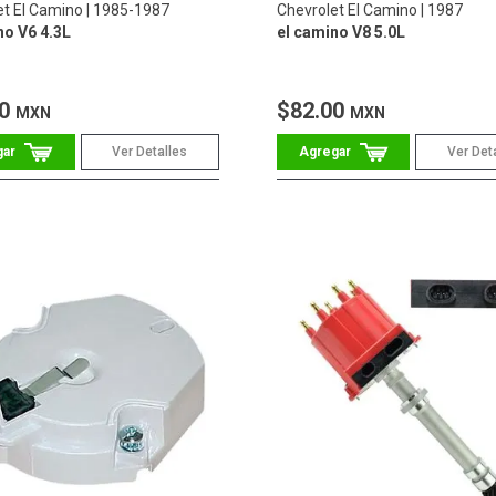
et El Camino
1985-1987
Chevrolet El Camino
1987
no V6 4.3L
el camino V8 5.0L
00
$82.00
MXN
MXN
Ver Detalles
Ver Det