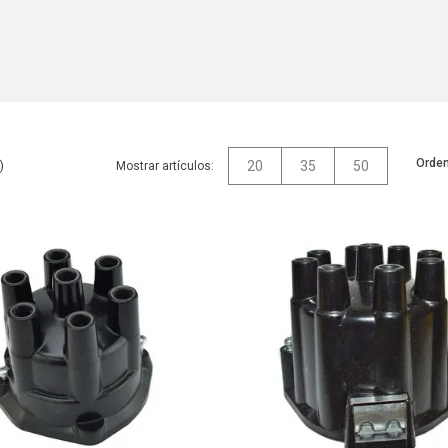
Orden
20
35
50
Mostrar artículos: