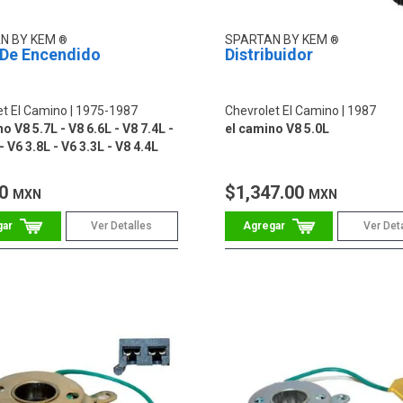
N BY KEM
SPARTAN BY KEM
 De Encendido
Distribuidor
et El Camino
1975-1987
Chevrolet El Camino
1987
o V8 5.7L - V8 6.6L - V8 7.4L -
el camino V8 5.0L
- V6 3.8L - V6 3.3L - V8 4.4L
00
$1,347.00
MXN
MXN
Ver Detalles
Ver Det