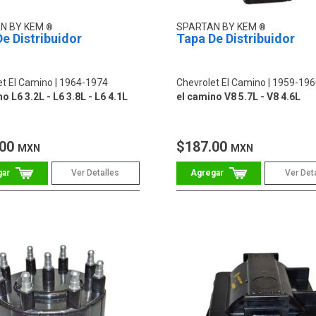
N BY KEM
SPARTAN BY KEM
e Distribuidor
Tapa De Distribuidor
et El Camino
1964-1974
Chevrolet El Camino
1959-196
o L6 3.2L - L6 3.8L - L6 4.1L
el camino V8 5.7L - V8 4.6L
.00
$187.00
MXN
MXN
Ver Detalles
Ver Det