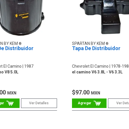
N BY KEM
SPARTAN BY KEM
e Distribuidor
Tapa De Distribuidor
et El Camino
1987
Chevrolet El Camino
1978-198
no V8 5.0L
el camino V6 3.8L - V6 3.3L
.00
$97.00
MXN
MXN
Ver Detalles
Ver Det