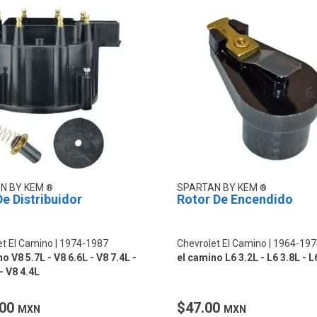
N BY KEM
SPARTAN BY KEM
e Distribuidor
Rotor De Encendido
et El Camino
1974-1987
Chevrolet El Camino
1964-197
o V8 5.7L - V8 6.6L - V8 7.4L -
el camino L6 3.2L - L6 3.8L - L
- V8 4.4L
.00
$47.00
MXN
MXN