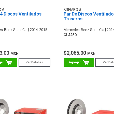
O
BREMBO
 4 Discos Ventilados
Par De Discos Ventilado
Traseros
s-Benz Serie Cla
2014-2018
Mercedes-Benz Serie Cla
201
CLA250
3.00
$2,065.00
MXN
MXN
Ver Detalles
Ver Det