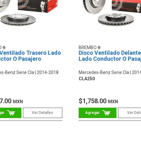
O
BREMBO
 Ventilado Trasero Lado
Disco Ventilado Delant
ctor O Pasajero
Lado Conductor O Pasa
s-Benz Serie Cla
2014-2018
Mercedes-Benz Serie Cla
201
CLA250
7.00
$1,758.00
MXN
MXN
Ver Detalles
Ver Det