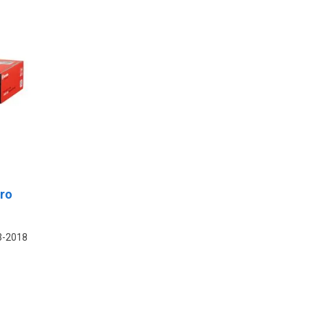
ero
3-2018