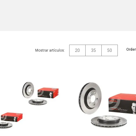
Orden
20
35
50
Mostrar artículos: