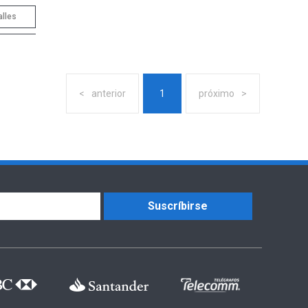
alles
anterior
1
próximo
Suscríbirse