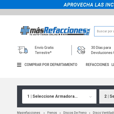
Envío Gratis
30 Días para
Terrestre*
Devoluciones 
COMPRAR POR DEPARTAMENTO
REFACCIONES
L
1 | Seleccione Armadora...
2 | S
Masrefacciones
Frenos
Discos De Freno
Disco Ventilad