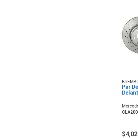
BREMB
Par De
Delan
Mercede
CLA200
$4,02