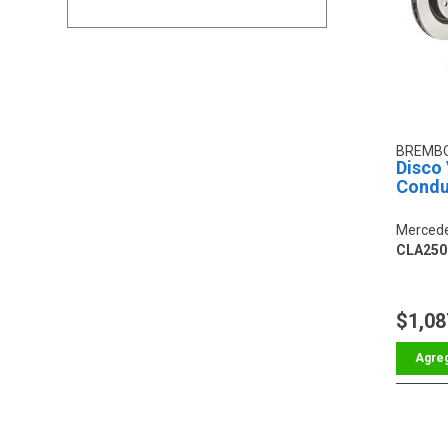
BREMB
Disco
Condu
Mercede
CLA250
$1,08