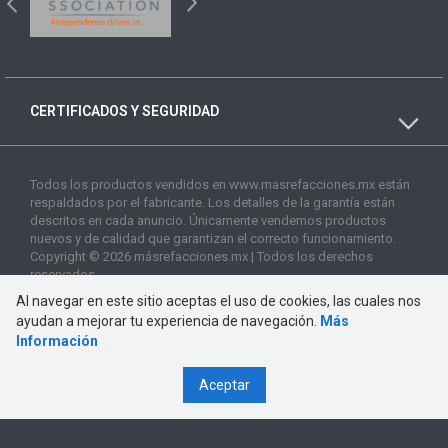
CERTIFICADOS Y SEGURIDAD
Todos los productos vendidos en www.masrefacciones.mx están
respaldados por el fabricante. Los detalles de la garantía están
descritos en cada anuncio. Únicamente vendemos productos
nuevos y de calidad que garantizan el correcto funcionamiento.
Copyright © 2026 másrefacciones.mx | Todos los derechos
reservados
Al navegar en este sitio aceptas el uso de cookies, las cuales nos
ayudan a mejorar tu experiencia de navegación.
Más
Información
Aceptar