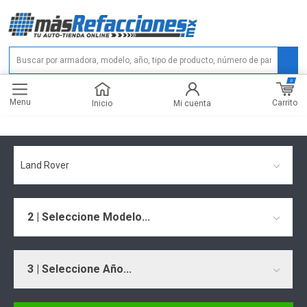
0
Menu
Carrito
Inicio
Mi cuenta
Land Rover
2 | Seleccione Modelo...
3 | Seleccione Año...