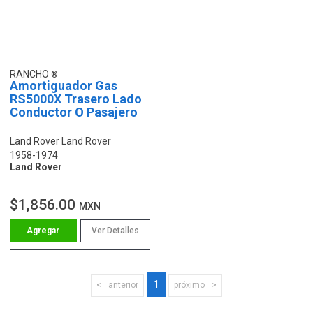
RANCHO
Amortiguador Gas
RS5000X Trasero Lado
Conductor O Pasajero
Land Rover Land Rover
1958-1974
Land Rover
$1,856.00
MXN
Ver Detalles
1
anterior
próximo