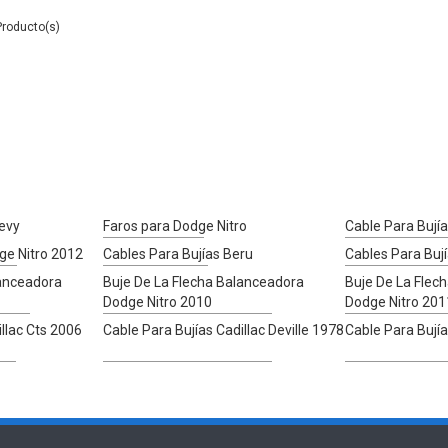
hevy
Faros para Dodge Nitro
Cable Para Bují
ge Nitro 2012
Cables Para Bujías Beru
Cables Para Buj
lanceadora
Buje De La Flecha Balanceadora
Buje De La Flec
Dodge Nitro 2010
Dodge Nitro 201
illac Cts 2006
Cable Para Bujías Cadillac Deville 1978
Cable Para Bujía