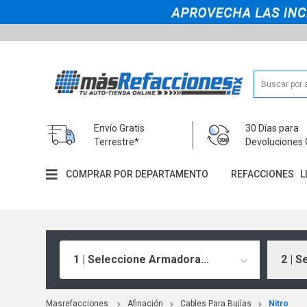
Envío Gratis
30 Días para
Terrestre*
Devoluciones 
COMPRAR POR DEPARTAMENTO
REFACCIONES
L
1 | Seleccione Armadora...
2 | S
Masrefacciones
Afinación
Cables Para Bujías
Nitro