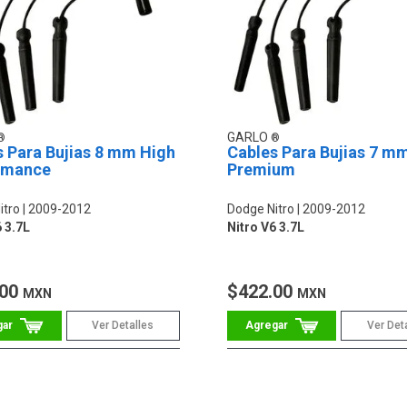
GARLO
s Para Bujias 8 mm High
Cables Para Bujias 7 m
rmance
Premium
itro
2009-2012
Dodge Nitro
2009-2012
 3.7L
Nitro V6 3.7L
.00
$422.00
MXN
MXN
Ver Detalles
Ver Det