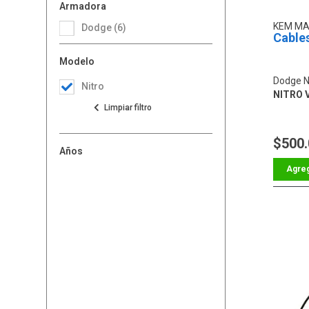
Armadora
KEM M
Dodge (6)
Cables
Modelo
Dodge N
Nitro
NITRO V
$500
Años