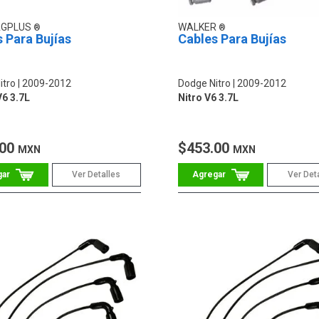
AGPLUS
WALKER
 Para Bujías
Cables Para Bujías
itro
2009-2012
Dodge Nitro
2009-2012
6 3.7L
Nitro V6 3.7L
.00
$453.00
MXN
MXN
Ver Detalles
Ver Det