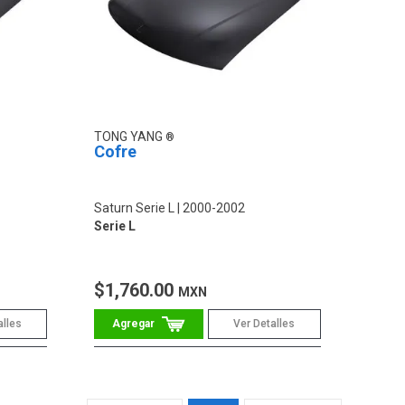
TONG YANG
Cofre
Saturn Serie L
2000-2002
Serie L
$1,760.00
MXN
alles
Ver Detalles