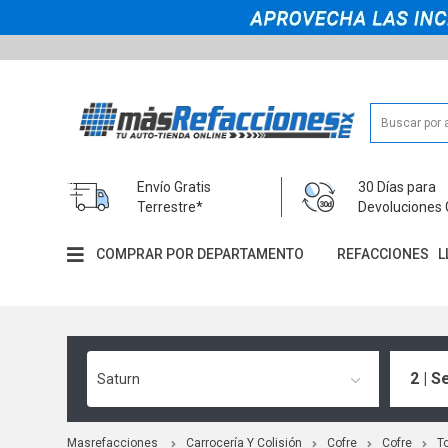
Envío Gratis
30 Días para
Terrestre*
Devoluciones 
COMPRAR POR DEPARTAMENTO
REFACCIONES
L
2 | S
Saturn
Masrefacciones
Carrocería Y Colisión
Cofre
Cofre
T