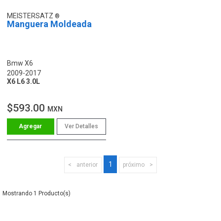
MEISTERSATZ
Manguera Moldeada
Bmw X6
2009-2017
X6 L6 3.0L
$593.00
MXN
Ver Detalles
1
anterior
próximo
1