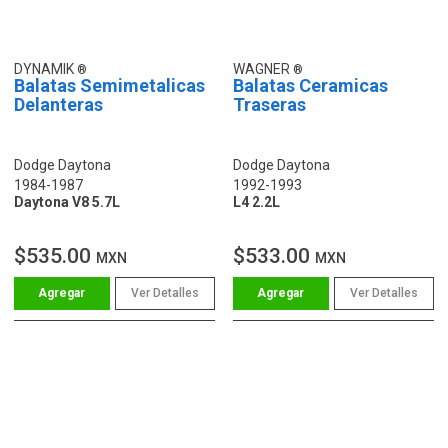
DYNAMIK
WAGNER
Balatas Semimetalicas
Balatas Ceramicas
Delanteras
Traseras
Dodge Daytona
Dodge Daytona
1984-1987
1992-1993
Daytona V8 5.7L
L4 2.2L
$535.00
$533.00
MXN
MXN
Ver Detalles
Ver Detalles