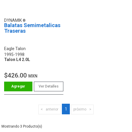
DYNAMIK
Balatas Semimetalicas
Traseras
Eagle Talon
1995-1998
Talon L4 2.0L
$426.00
MXN
Ver Detalles
1
anterior
próximo
3