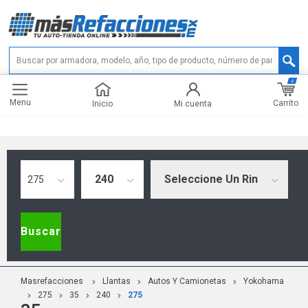
0
Menu
Carrito
Inicio
Mi cuenta
240
Seleccione Un Rin
275
Buscar
Masrefacciones
Llantas
Autos Y Camionetas
Yokohama
275
35
240
275