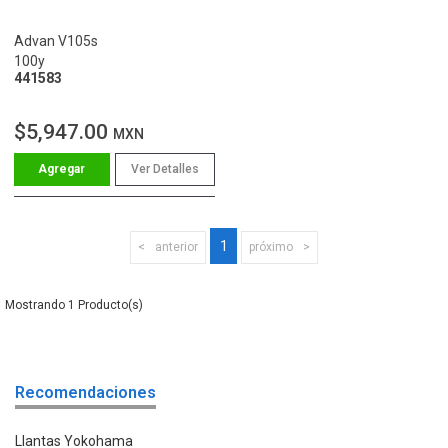
Advan V105s
100y
441583
$5,947.00
MXN
Ver Detalles
1
anterior
próximo
1
Recomendaciones
Llantas Yokohama