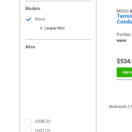
Modelo
MOOG
Termin
Wave
Condu
Pontiac
wave
Años
$534
2
2008 (2)
2007 (2)