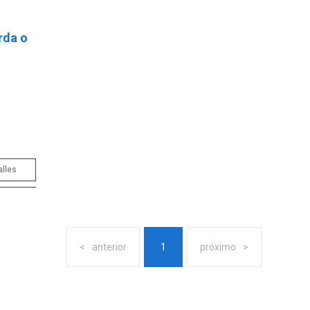
rda o
alles
anterior
1
próximo