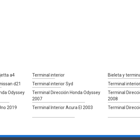
jetta a4
Terminal interior
Bieleta y termin
 nissan d21
Terminal interior Syd
Terminal interio
onda Odyssey
Terminal Dirección Honda Odyssey
Terminal Direcc
2007
2008
 Uno 2019
Terminal Interior Acura El 2003
Terminal Direcc