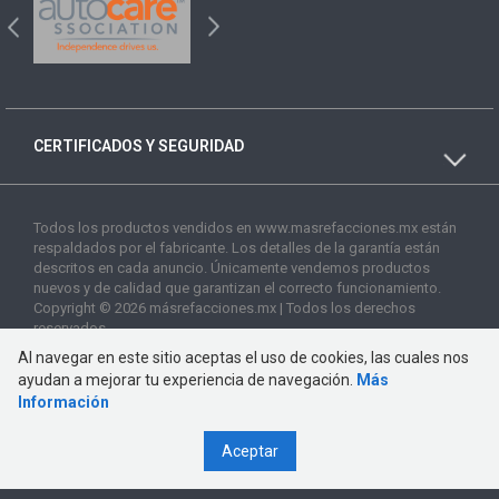
CERTIFICADOS Y SEGURIDAD
Todos los productos vendidos en www.masrefacciones.mx están
respaldados por el fabricante. Los detalles de la garantía están
descritos en cada anuncio. Únicamente vendemos productos
nuevos y de calidad que garantizan el correcto funcionamiento.
Copyright © 2026 másrefacciones.mx | Todos los derechos
reservados
Al navegar en este sitio aceptas el uso de cookies, las cuales nos
ayudan a mejorar tu experiencia de navegación.
Más
Información
Aceptar