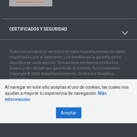
CERTIFICADOS Y SEGURIDAD
Todos los productos vendidos en www.masrefacciones.mx están
respaldados por el fabricante. Los detalles de la garantía están
descritos en cada anuncio. Únicamente vendemos productos
nuevos y de calidad que garantizan el correcto funcionamiento.
Copyright © 2026 másrefacciones.mx | Todos los derechos
reservados
Al navegar en este sitio aceptas el uso de cookies, las cuales nos
ayudan a mejorar tu experiencia de navegación.
Más
Información
Aceptar