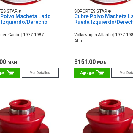
TES STAR
SOPORTES STAR
 Polvo Macheta Lado
Cubre Polvo Macheta L
 Izquierdo/Derecho
Rueda Izquierdo/Derec
gen Caribe
1977-1987
Volkswagen Atlantic
1977-19
Atla
.00
$151.00
MXN
MXN
Ver Detalles
Ver Det