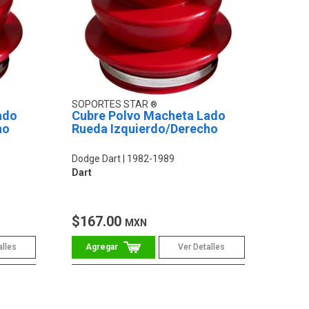
SOPORTES STAR
ado
Cubre Polvo Macheta Lado
ho
Rueda Izquierdo/Derecho
Dodge Dart
1982-1989
Dart
$167.00
MXN
alles
Ver Detalles