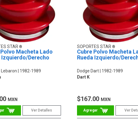
TES STAR
SOPORTES STAR
 Polvo Macheta Lado
Cubre Polvo Macheta L
 Izquierdo/Derecho
Rueda Izquierdo/Derec
r Lebaron
1982-1989
Dodge Dart
1982-1989
n
Dart K
.00
$167.00
MXN
MXN
Ver Detalles
Ver Det