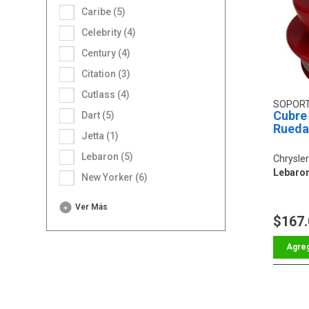
Caribe (5)
Celebrity (4)
Century (4)
Citation (3)
Cutlass (4)
SOPOR
Cubre
Dart (5)
Rueda
Jetta (1)
Lebaron (5)
Chrysle
Lebaro
New Yorker (6)
Ver Más
$167