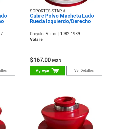
SOPORTES STAR
ado
Cubre Polvo Macheta Lado
ho
Rueda Izquierdo/Derecho
87
Chrysler Volare
1982-1989
Volare
$167.00
MXN
alles
Ver Detalles