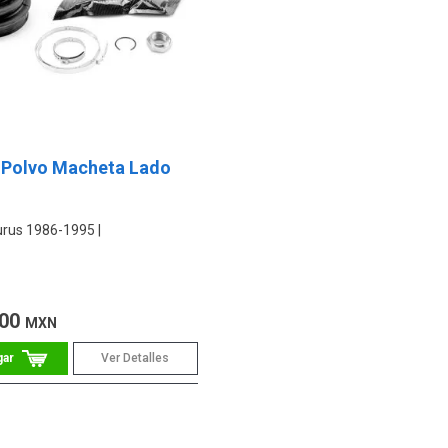
 Polvo Macheta Lado
urus 1986-1995
.00
MXN
Ver Detalles