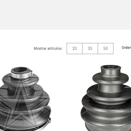
Orden
20
35
50
Mostrar artículos: