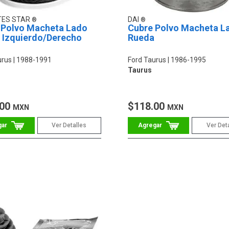
TES STAR
DAI
 Polvo Macheta Lado
Cubre Polvo Macheta L
 Izquierdo/Derecho
Rueda
urus
1988-1991
Ford Taurus
1986-1995
Taurus
.00
$118.00
MXN
MXN
Ver Detalles
Ver Det