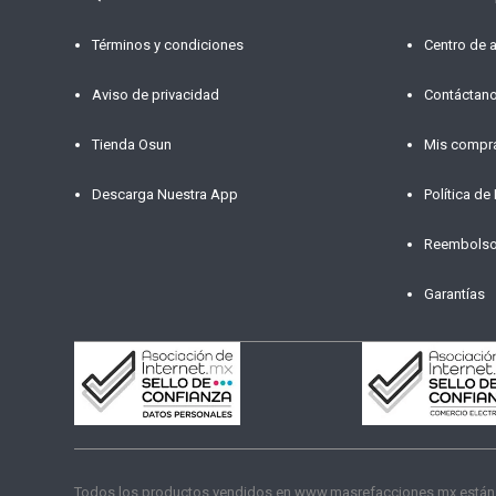
Términos y condiciones
Centro de 
Aviso de privacidad
Contáctan
Tienda Osun
Mis compr
Descarga Nuestra App
Política de
Reembols
Garantías
Todos los productos vendidos en www.masrefacciones.mx están res