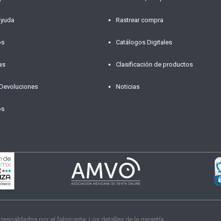
ayuda
Rastrear compra
os
Catálogos Digitales
as
Clasificación de productos
 Devoluciones
Noticias
os
paldados por el fabricante. Los detalles de la garantía