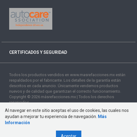
CERTIFICADOS Y SEGURIDAD
Todos los productos vendidos en www.masrefacciones.mx están
respaldados por el fabricante. Los detalles de la garantía están
descritos en cada anuncio. Únicamente vendemos productos
nuevos y de calidad que garantizan el correcto funcionamiento.
Copyright © 2026 másrefacciones.mx | Todos los derechos
reservados
Al navegar en este sitio aceptas el uso de cookies, las cuales nos
ayudan a mejorar tu experiencia de navegación.
Más
Información
Aceptar