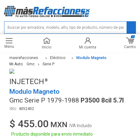
0
Menu
Carrito
Inicio
Mi cuenta
masrefacciones
Eléctrico
Modulo Magneto
Mi Auto:
Gmc
Serie P
INJETECH
Modulo Magneto
Gmc Serie P 1979-1988
P3500 8cil 5.7l
4052402
$ 455.00
IVA Incluido
Producto disponible para envío inmediato