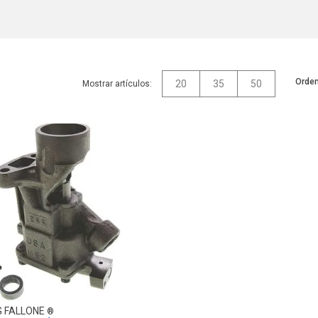
Orden
20
35
50
Mostrar artículos:
G FALLONE